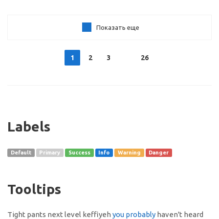
Показать еще
1
2
3
26
Labels
Default
Primary
Success
Info
Warning
Danger
Tooltips
Tight pants next level keffiyeh
you probably
haven't heard