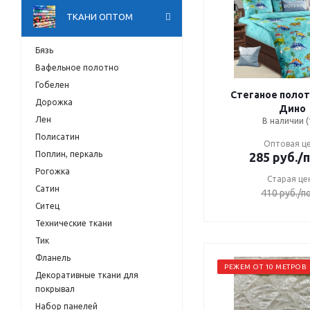
ТКАНИ ОПТОМ
Бязь
Вафельное полотно
Гобелен
Стеганое полот
Дорожка
Дино
Лен
В наличии (
Полисатин
Оптовая ц
Поплин, перкаль
285
руб.
/
Рогожка
Старая це
Сатин
410
руб.
/п
Ситец
Технические ткани
Тик
Фланель
РЕЖЕМ ОТ 10 МЕТРОВ
Декоративные ткани для
покрывал
Набор панелей