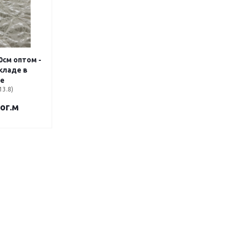
том -
складе в
е
13.8)
пог.м