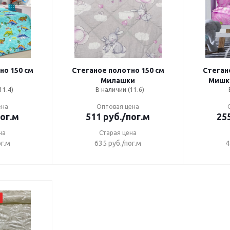
но 150 см
Стеганое полотно 150 см
Стеган
Милашки
Мишки
11.4)
В наличии (11.6)
ена
Оптовая цена
пог.м
511
руб.
/пог.м
25
на
Старая цена
ог.м
635
руб.
/пог.м
4