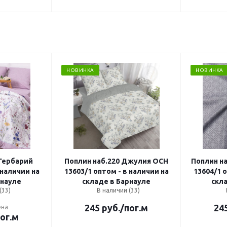
НОВИНКА
НОВИНКА
 Гербарий
Поплин наб.220 Джулия ОСН
Поплин н
 наличии на
13603/1 оптом - в наличии на
13604/1 о
рнауле
складе в Барнауле
скл
(33)
В наличии (33)
245
руб.
/пог.м
24
ена
пог.м