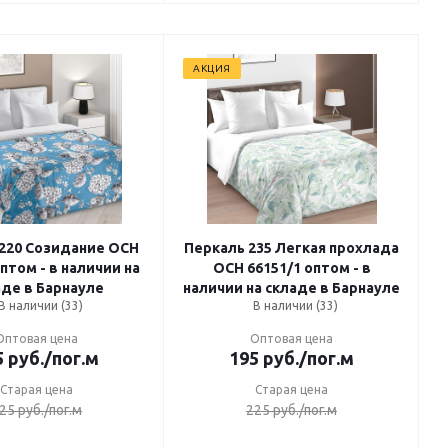
АКЦИЯ
20 Созидание ОСН
Перкаль 235 Легкая прохлада
птом - в наличии на
ОСН 66151/1 оптом - в
аде в Барнауле
наличии на складе в Барнауле
В наличии (33)
В наличии (33)
Оптовая цена
Оптовая цена
5
руб.
/пог.м
195
руб.
/пог.м
Старая цена
Старая цена
25
руб.
/пог.м
225
руб.
/пог.м