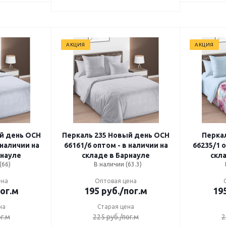
АКЦИЯ
АКЦИЯ
день ОСН
Перкаль 235 Новый день ОСН
Перкаль
 наличии на
66161/6 оптом - в наличии на
66235/1 о
рнауле
складе в Барнауле
скл
(66)
В наличии (63.3)
ена
Оптовая цена
пог.м
195
руб.
/пог.м
19
на
Старая цена
ог.м
225
руб.
/пог.м
2