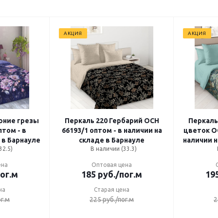
АКЦИЯ
АКЦИЯ
рние грезы
Перкаль 220 Гербарий ОСН
Перкаль
птом - в
66193/1 оптом - в наличии на
цветок ОСН 66518/1 оптом - в
 в Барнауле
складе в Барнауле
наличии н
32.5)
В наличии (33.3)
ена
Оптовая цена
пог.м
185
руб.
/пог.м
19
на
Старая цена
ог.м
225
руб.
/пог.м
2