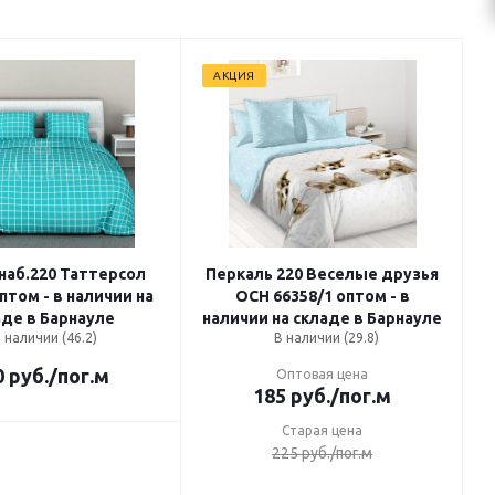
АКЦИЯ
наб.220 Таттерсол
Перкаль 220 Веселые друзья
оптом - в наличии на
ОСН 66358/1 оптом - в
аде в Барнауле
наличии на складе в Барнауле
 наличии (46.2)
В наличии (29.8)
0
руб.
/пог.м
Оптовая цена
185
руб.
/пог.м
Старая цена
225
руб.
/пог.м