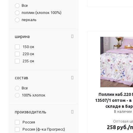
Все
поплин (хлопок 100%)
перкаль
ширина
150 см
220 см
235 см
состав
Все
Поплин наб.220
100% хлопок
13507/1 оптом - в
складе в Ба
производитель
В наличии 
Оптовая ц
Россия
258
руб.
/
Россия (ф-ка Прогресс)