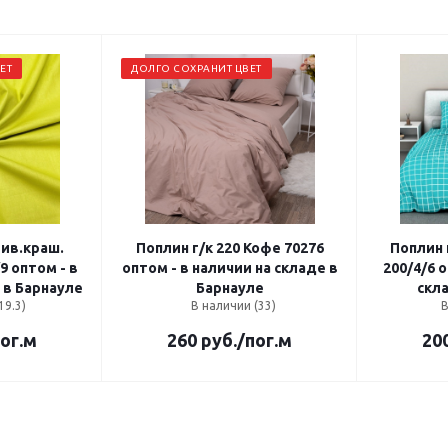
ЕТ
ДОЛГО СОХРАНИТ ЦВЕТ
тив.краш.
Поплин г/к 220 Кофе 70276
Поплин 
9 оптом - в
оптом - в наличии на складе в
200/4/6 
 в Барнауле
Барнауле
скл
19.3)
В наличии (33)
В
пог.м
260
руб.
/пог.м
20