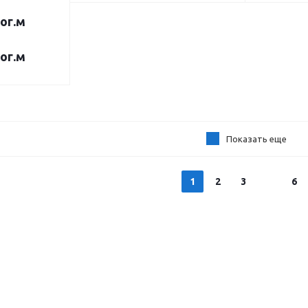
пог.м
пог.м
Показать еще
1
2
3
6