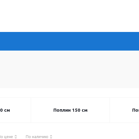
0 см
Поплин 150 см
По
о цене
По наличию