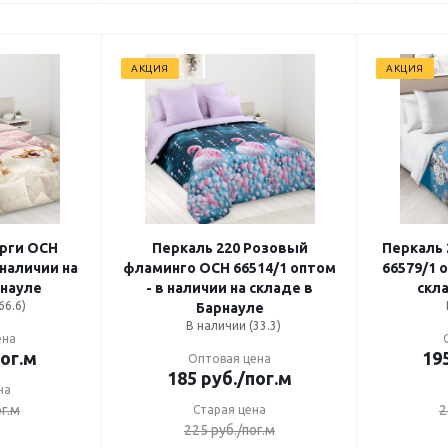
АКЦИЯ
АКЦИЯ
и ОСН
Перкаль 220 Розовый
Перкаль 2
 наличии на
фламинго ОСН 66514/1 оптом
66579/1 о
рнауле
- в наличии на складе в
скл
66.6)
Барнауле
В наличии (33.3)
ена
пог.м
19
Оптовая цена
185
руб.
/пог.м
на
ог.м
2
Старая цена
225
руб.
/пог.м