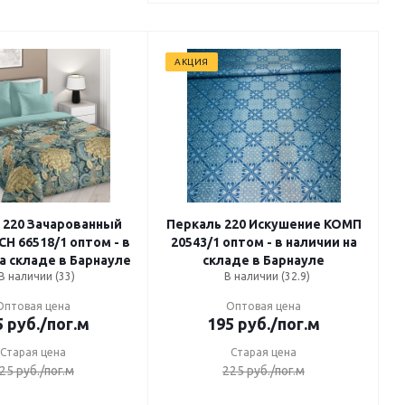
АКЦИЯ
 220 Зачарованный
Перкаль 220 Искушение КОМП
20543/1 оптом - в наличии на
а складе в Барнауле
складе в Барнауле
В наличии (33)
В наличии (32.9)
Оптовая цена
Оптовая цена
5
руб.
/пог.м
195
руб.
/пог.м
Старая цена
Старая цена
25
руб.
/пог.м
225
руб.
/пог.м