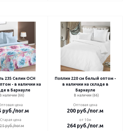
 235 Селин ОСН
Поплин 220 см белый оптом -
птом - в наличии на
в наличии на складе в
аде в Барнауле
Барнауле
В наличии (66)
В наличии (66)
Оптовая цена
Оптовая цена
5
руб.
/пог.м
200
руб.
/пог.м
Старая цена
от 10м
264
руб.
/пог.м
25
руб.
/пог.м