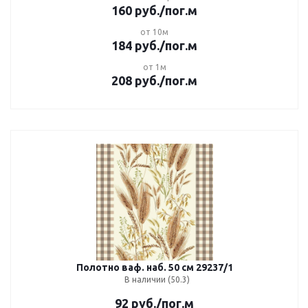
160
руб.
/пог.м
от 10м
184
руб.
/пог.м
от 1м
208
руб.
/пог.м
Полотно ваф. наб. 50 см 29237/1
В наличии (50.3)
92
руб.
/пог.м