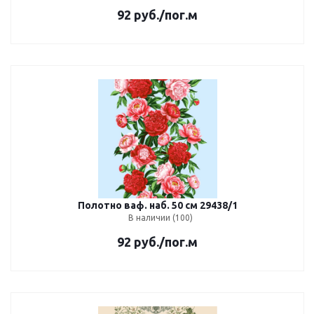
92
руб.
/пог.м
Полотно ваф. наб. 50 см 29438/1
В наличии (100)
92
руб.
/пог.м