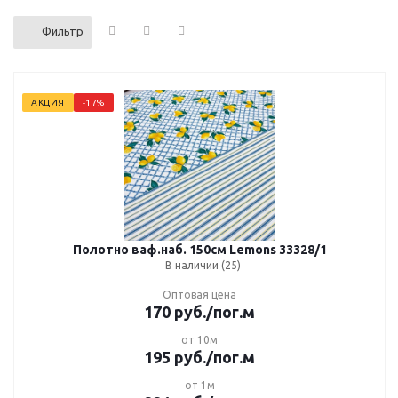
Фильтр
АКЦИЯ
-17%
Полотно ваф.наб. 150см Lemons 33328/1
В наличии (25)
Оптовая цена
170
руб.
/пог.м
от 10м
195
руб.
/пог.м
от 1м