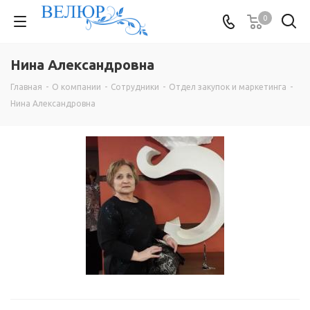
0
Нина Александровна
Главная
-
О компании
-
Сотрудники
-
Отдел закупок и маркетинга
-
Нина Александровна