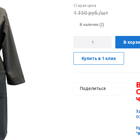
Старая цена
1 350
руб.
/шт
В наличии
(2)
В корз
Купить в 1 клик
В
Поделиться
ч
З
О
П
"