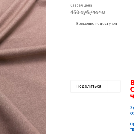
Старая цена
450
руб.
/пог.м
Временно недоступен
В
Поделиться
ч
З
О
П
"