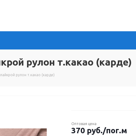
крой рулон т.какао (карде)
 лайкрой рулон т.какао (карде)
Оптовая цена
370
руб.
/пог.м