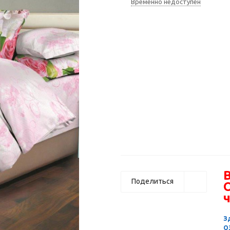
Временно недоступен
В
Поделиться
ч
З
О