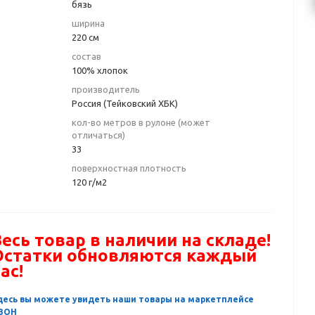
бязь
ширина
220 см
состав
100% хлопок
производитель
Россия (Тейковский ХБК)
кол-во метров в рулоне (может
отличаться)
33
поверхностная плотность
120 г/м2
есь товар в наличии на складе!
Остатки обновляются каждый
ас!
десь вы можете увидеть наши товары на маркетплейсе
ЗОН