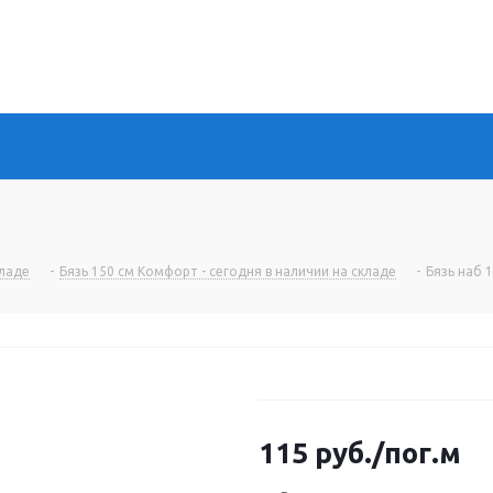
кладе
-
Бязь 150 см Комфорт - сегодня в наличии на складе
-
Бязь наб 
115
руб.
/пог.м