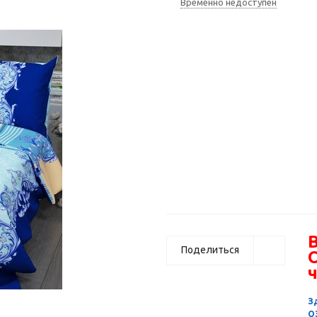
Временно недоступен
В
Поделиться
ч
З
О