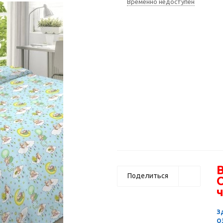
Временно недоступен
В
Поделиться
ч
З
О