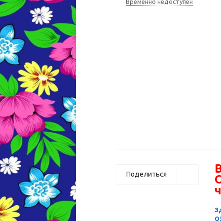
Временно недоступен
В
Поделиться
ч
З
О