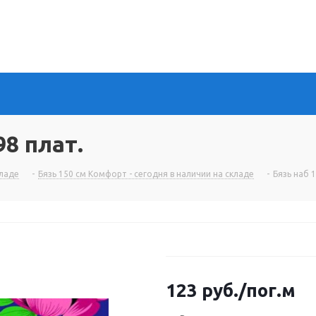
98 плат.
кладе
-
Бязь 150 см Комфорт - сегодня в наличии на складе
-
Бязь наб 
123
руб.
/пог.м