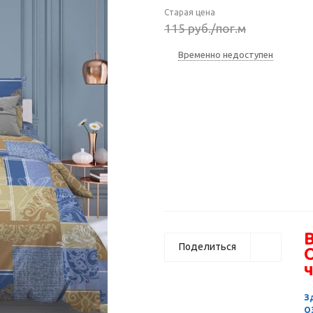
Старая цена
115
руб.
/пог.м
Временно недоступен
В
Поделиться
ч
З
О