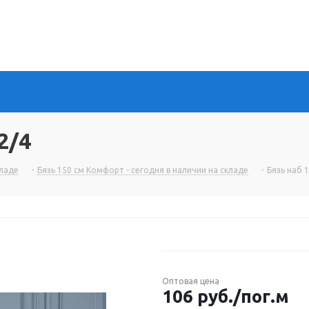
2/4
кладе
-
Бязь 150 см Комфорт - сегодня в наличии на складе
-
Бязь наб 
Оптовая цена
106
руб.
/пог.м