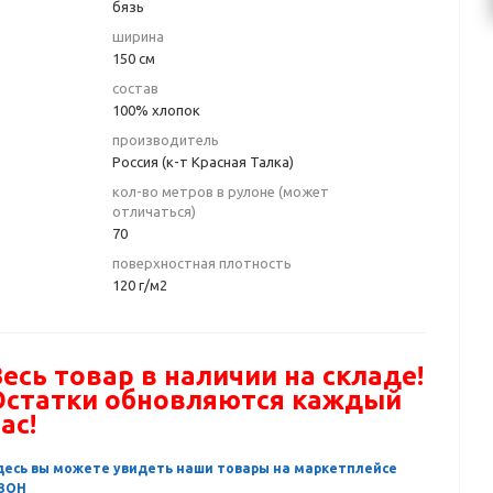
бязь
ширина
150 см
состав
100% хлопок
производитель
Россия (к-т Красная Талка)
кол-во метров в рулоне (может
отличаться)
70
поверхностная плотность
120 г/м2
есь товар в наличии на складе!
Остатки обновляются каждый
ас!
десь вы можете увидеть наши товары на маркетплейсе
ЗОН