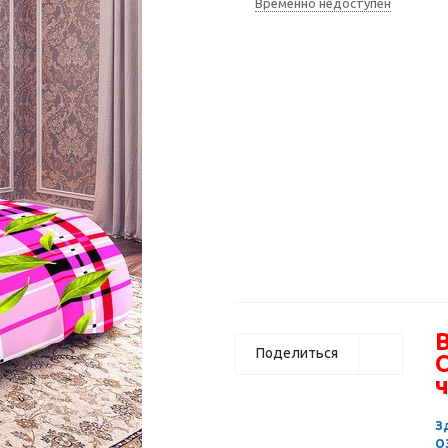
Временно недоступен
В
Поделиться
ч
З
О