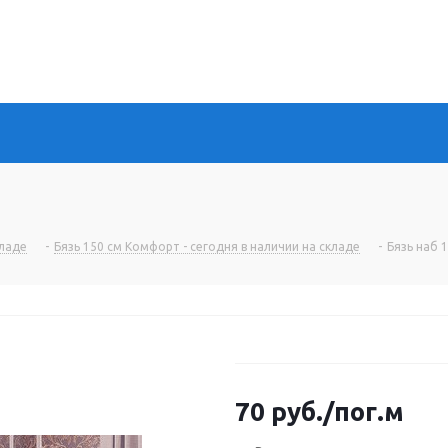
кладе
-
Бязь 150 см Комфорт - сегодня в наличии на складе
-
Бязь наб 
70
руб.
/пог.м