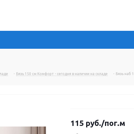
кладе
-
Бязь 150 см Комфорт - сегодня в наличии на складе
-
Бязь наб 
115
руб.
/пог.м