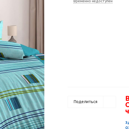
Временно недоступен
В
Поделиться
ч
З
О