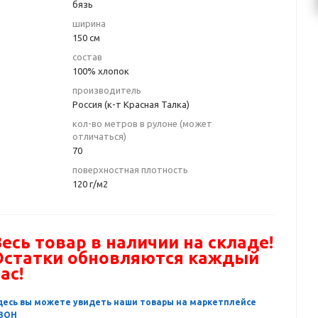
бязь
ширина
150 см
состав
100% хлопок
производитель
Россия (к-т Красная Талка)
кол-во метров в рулоне (может
отличаться)
70
поверхностная плотность
120 г/м2
есь товар в наличии на складе!
Остатки обновляются каждый
ас!
десь вы можете увидеть наши товары на маркетплейсе
ЗОН