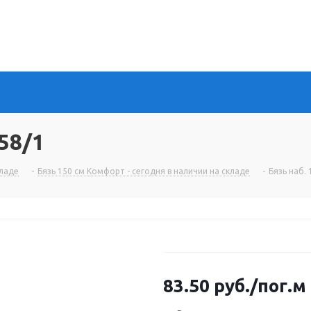
58/1
кладе
-
Бязь 150 см Комфорт - сегодня в наличии на складе
-
Бязь наб.
83.50
руб.
/пог.м