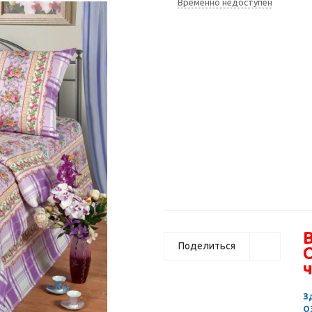
Временно недоступен
В
Поделиться
ч
З
О