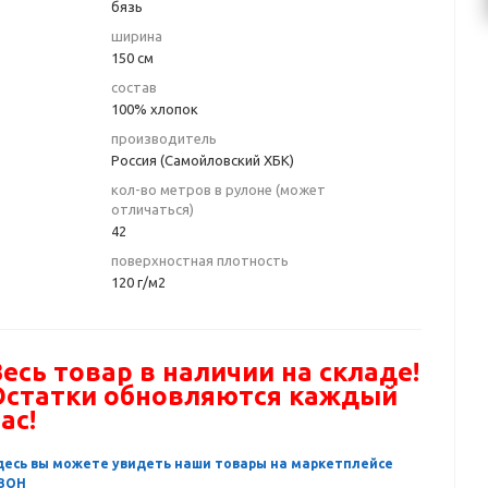
бязь
ширина
150 см
состав
100% хлопок
производитель
Россия (Самойловский ХБК)
кол-во метров в рулоне (может
отличаться)
42
поверхностная плотность
120 г/м2
есь товар в наличии на складе!
Остатки обновляются каждый
ас!
десь вы можете увидеть наши товары на маркетплейсе
ЗОН