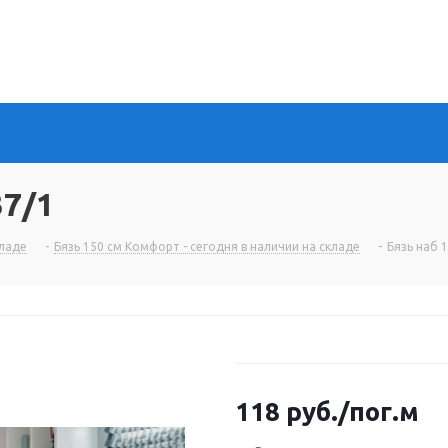
37/1
кладе
-
Бязь 150 см Комфорт - сегодня в наличии на складе
-
Бязь наб 
118
руб.
/пог.м