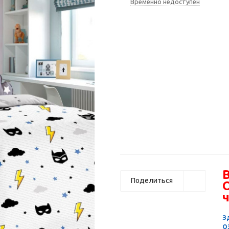
Временно недоступен
В
Поделиться
ч
З
О