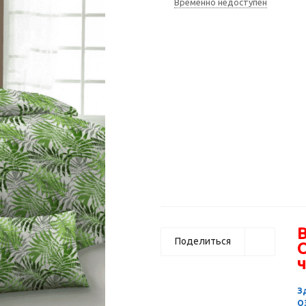
Временно недоступен
В
Поделиться
ч
З
О