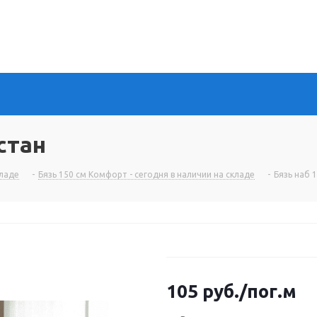
стан
кладе
-
Бязь 150 см Комфорт - сегодня в наличии на складе
-
Бязь наб 
105
руб.
/пог.м