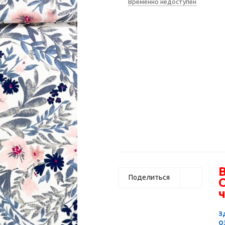
Временно недоступен
В
Поделиться
ч
З
О