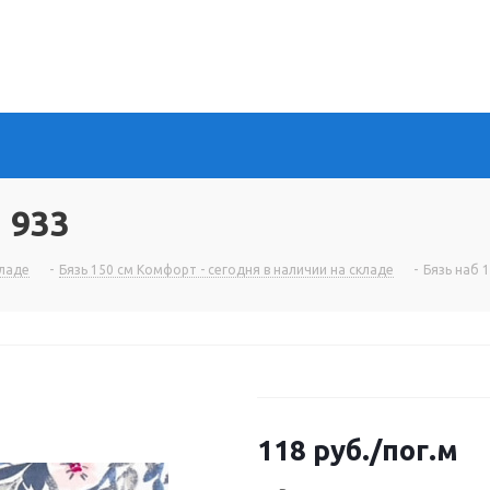
 933
кладе
-
Бязь 150 см Комфорт - сегодня в наличии на складе
-
Бязь наб 
118
руб.
/пог.м