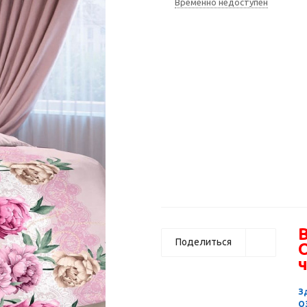
Временно недоступен
В
Поделиться
ч
З
О