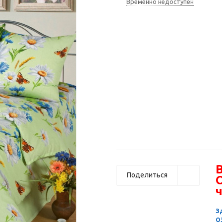
Временно недоступен
В
Поделиться
ч
З
О