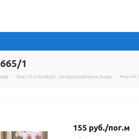
0665/1
кладе
-
Бязь 150 см Комфорт - сегодня в наличии на складе
-
Бязь наб.
155
руб.
/пог.м