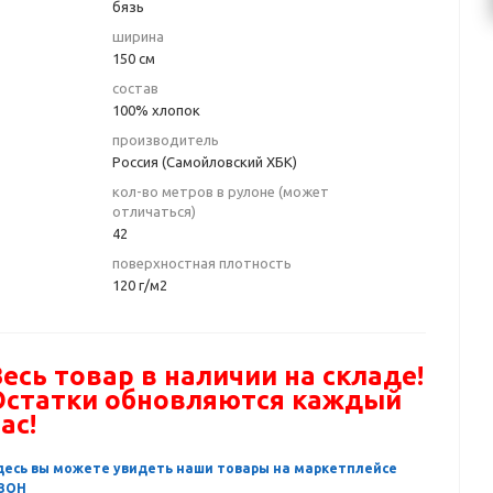
бязь
ширина
150 см
состав
100% хлопок
производитель
Россия (Самойловский ХБК)
кол-во метров в рулоне (может
отличаться)
42
поверхностная плотность
120 г/м2
есь товар в наличии на складе!
Остатки обновляются каждый
ас!
десь вы можете увидеть наши товары на маркетплейсе
ЗОН