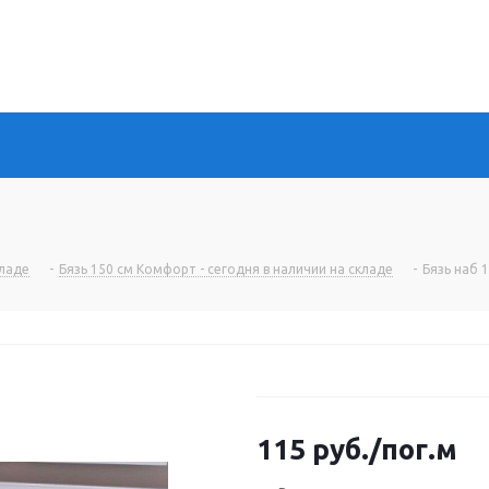
кладе
-
Бязь 150 см Комфорт - сегодня в наличии на складе
-
Бязь наб 
115
руб.
/пог.м