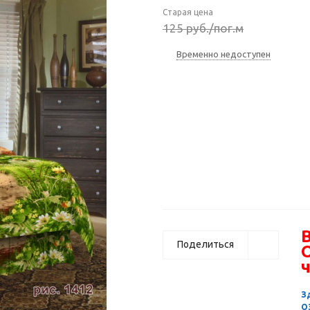
Старая цена
125
руб.
/пог.м
Временно недоступен
В
Поделиться
ч
З
О