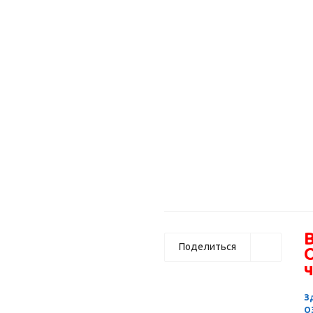
В
Поделиться
ч
З
О