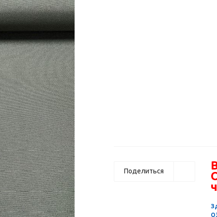
В
Поделиться
ч
З
О