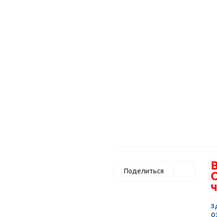
В
Поделиться
ч
З
О