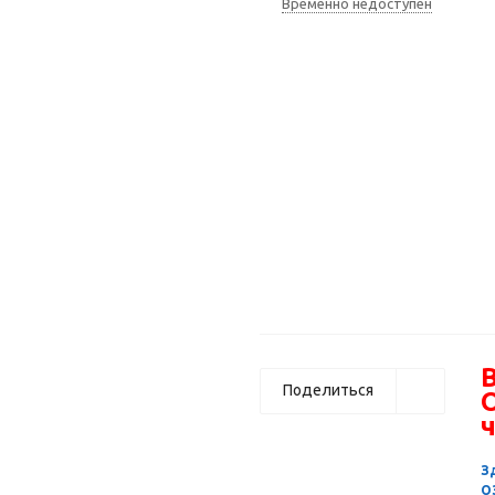
Временно недоступен
В
Поделиться
ч
З
О