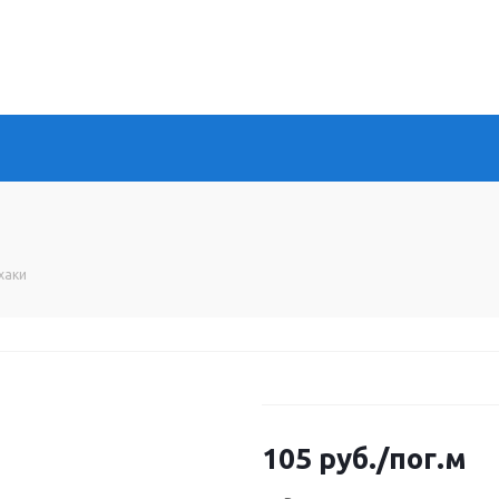
.хаки
105
руб.
/пог.м