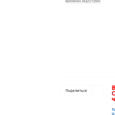
Временно недоступен
В
Поделиться
ч
З
О