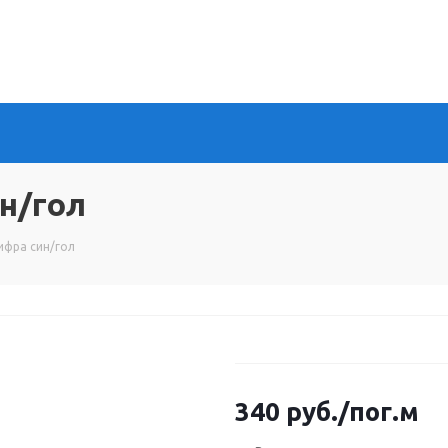
н/гол
ифра син/гол
340
руб.
/пог.м