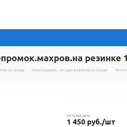
епромок.махров.на резинке 
чии на складе
-
Наматрацники - сегодня в наличии на складе
-
Чехол 
Оптовая цена
1 450
руб.
/шт