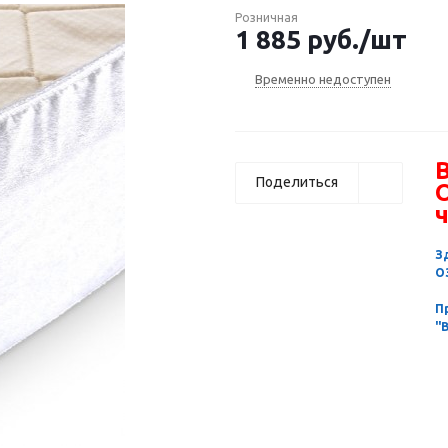
Розничная
1 885
руб.
/шт
Временно недоступен
В
Поделиться
ч
З
О
П
"