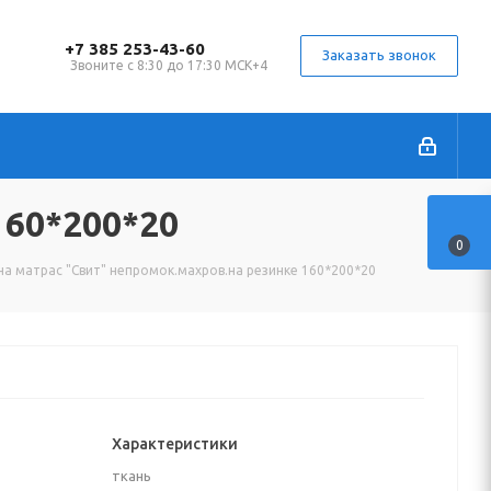
+7 385 253-43-60
Заказать звонок
Звоните с 8:30 до 17:30 МСК+4
160*200*20
0
на матрас "Свит" непромок.махров.на резинке 160*200*20
Характеристики
ткань