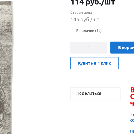
114
руб.
/шт
Старая цена
145
руб.
/шт
В наличии
(14)
В корз
Купить в 1 клик
В
Поделиться
ч
З
О
П