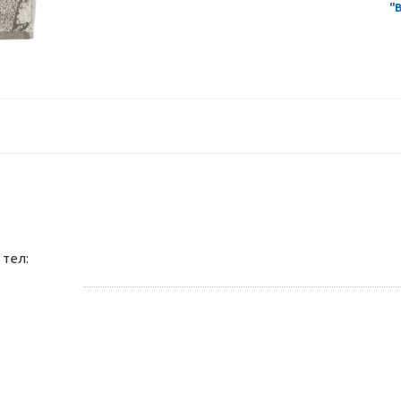
"
тел: