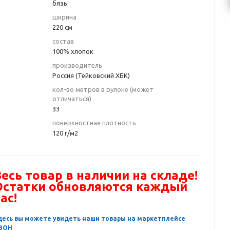
бязь
ширина
220 см
состав
100% хлопок
производитель
Россия (Тейковский ХБК)
кол-во метров в рулоне (может
отличаться)
33
поверхностная плотность
120 г/м2
есь товар в наличии на складе!
Остатки обновляются каждый
ас!
десь вы можете увидеть наши товары на маркетплейсе
ЗОН