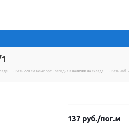
/1
кладе
-
Бязь 220 см Комфорт - сегодня в наличии на складе
-
Бязь наб.
137
руб.
/пог.м