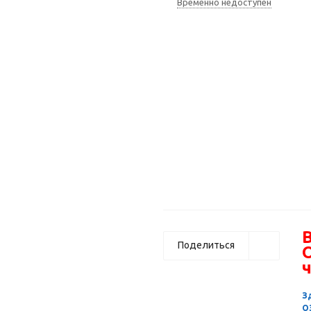
Временно недоступен
В
Поделиться
ч
З
О