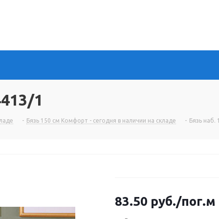
4413/1
кладе
-
Бязь 150 см Комфорт - сегодня в наличии на складе
-
Бязь наб.
83.50
руб.
/пог.м