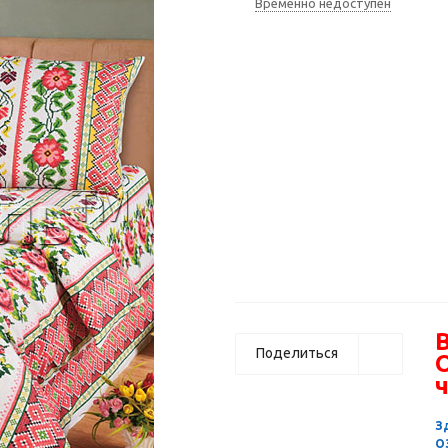
Временно недоступен
В
Поделиться
ч
З
О