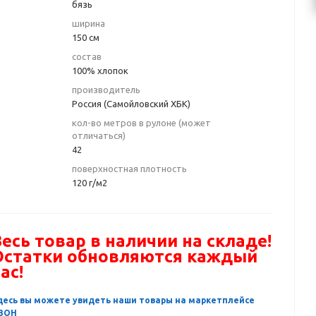
бязь
ширина
150 см
состав
100% хлопок
производитель
Россия (Самойловский ХБК)
кол-во метров в рулоне (может
отличаться)
42
поверхностная плотность
120 г/м2
есь товар в наличии на складе!
Остатки обновляются каждый
ас!
десь вы можете увидеть наши товары на маркетплейсе
ЗОН