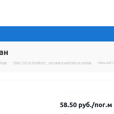
ан
кладе
-
Бязь 150 см Комфорт - сегодня в наличии на складе
-
Бязь наб 
58.50
руб.
/пог.м