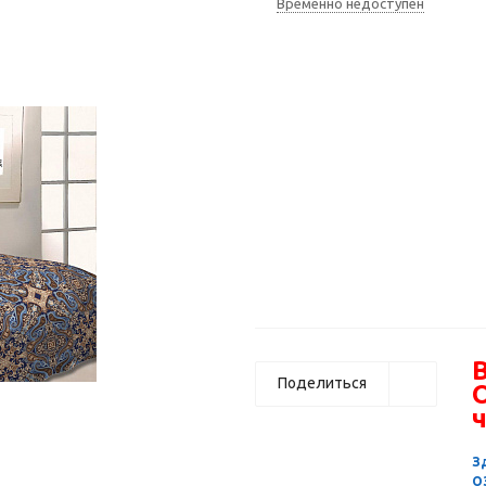
Временно недоступен
В
Поделиться
ч
З
О