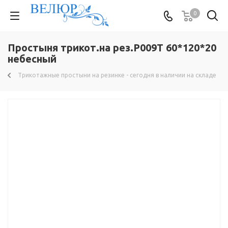
0
Простыня трикот.на рез.Р009Т 60*120*20
небесный
Трикотажные простыни на резинке - сегодня в наличии на складе