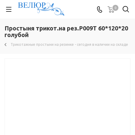
0
Простыня трикот.на рез.Р009Т 60*120*20
голубой
Трикотажные простыни на резинке - сегодня в наличии на складе