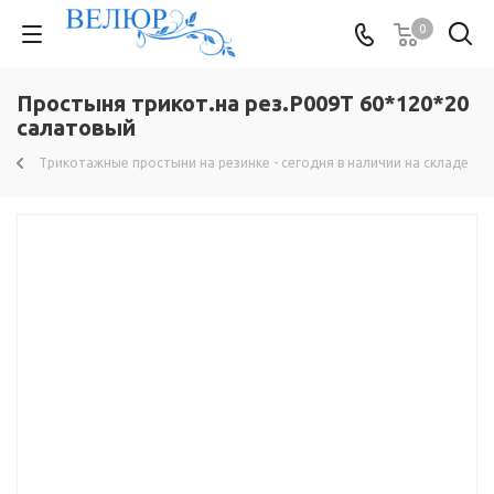
0
Простыня трикот.на рез.Р009Т 60*120*20
салатовый
Трикотажные простыни на резинке - сегодня в наличии на складе