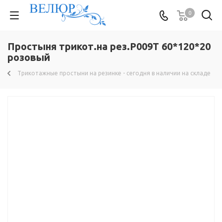
0
Простыня трикот.на рез.Р009Т 60*120*20
розовый
Трикотажные простыни на резинке - сегодня в наличии на складе